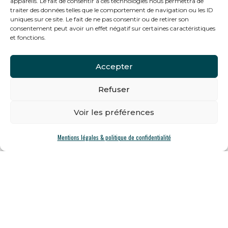
appareils. Le fait de consentir à ces technologies nous permettra de
traiter des données telles que le comportement de navigation ou les ID
uniques sur ce site. Le fait de ne pas consentir ou de retirer son
consentement peut avoir un effet négatif sur certaines caractéristiques
et fonctions.
Accepter
À propos du TRIANON
Refuser
Voir les préférences
Un peu d’histoire avec « Le Trianon
Mentions légales & politique de confidentialité
Saumur »
Le pavillon est construit en 1889 par
Ferdinand Renou, curé de la Paroisse St
Nicolas.