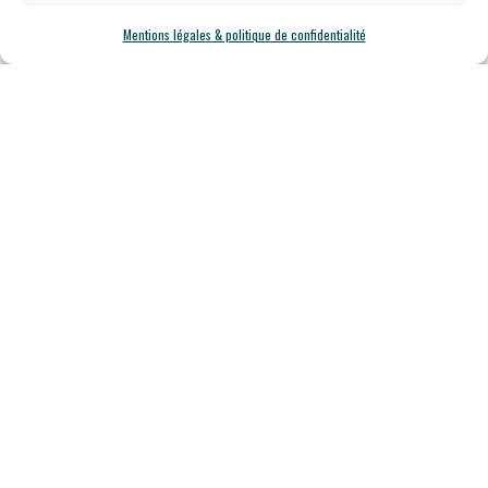
Nos espaces
Mentions légales & politique de confidentialité
Le bar
Notre carte
Nos prestations groupe
Nos formules escapade saumuroise