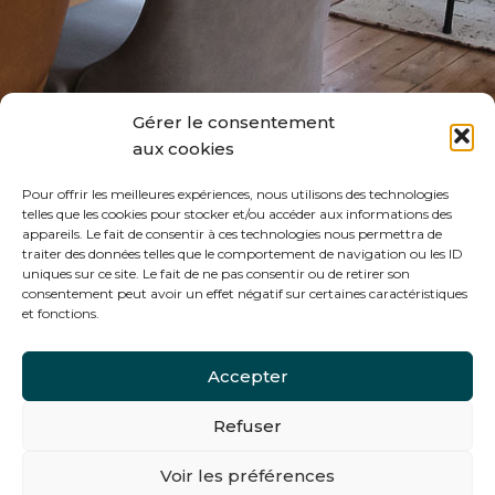
Gérer le consentement
aux cookies
Pour offrir les meilleures expériences, nous utilisons des technologies
telles que les cookies pour stocker et/ou accéder aux informations des
appareils. Le fait de consentir à ces technologies nous permettra de
traiter des données telles que le comportement de navigation ou les ID
uniques sur ce site. Le fait de ne pas consentir ou de retirer son
Tous les services du TRIANON
consentement peut avoir un effet négatif sur certaines caractéristiques
et fonctions.
Réserver une table, privatiser une salle…
Accepter
l’équipe du Trianon est à votre écoute !
Refuser
Réservez une table
Voir les préférences